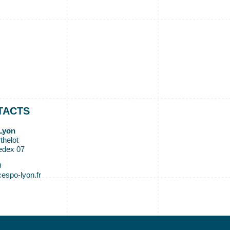
TACTS
Lyon
thelot
edex 07
0
espo-lyon.fr