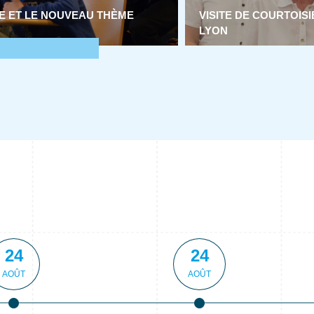
E ET LE NOUVEAU THÈME
VISITE DE COURTOIS
LYON
24
24
AOÛT
AOÛT