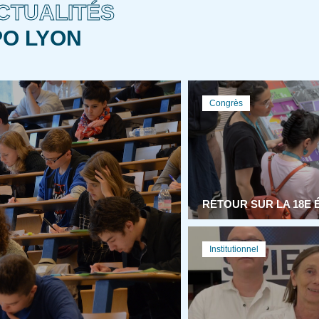
CTUALITÉS
PO LYON
Congrès
RETOUR SUR LA 18E 
Institutionnel