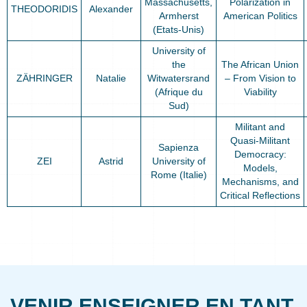
Massachusetts,
Polarization in
THEODORIDIS
Alexander
Armherst
American Politics
(Etats-Unis)
University of
the
The African Union
ZÄHRINGER
Natalie
Witwatersrand
– From Vision to
(Afrique du
Viability
Sud)
Militant and
Quasi-Militant
Sapienza
Democracy:
ZEI
Astrid
University of
Models,
Rome (Italie)
Mechanisms, and
Critical Reflections
VENIR ENSEIGNER EN TANT