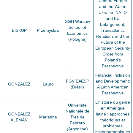
Central Europe
and the War in
Ukraine: NATO
and EU
SGH Warsaw
Enlargement,
School of
BISKUP
Przemyslaw
Transatlantic
Economics
Relations and the
(Pologne)
Future of the
European Security
Order from
Poland’s
Perspective
Financial Inclusion
FGV EAESP
and Development:
GONZALEZ
Lauro
(Brésil)
A Latin American
Perspective
L’histoire du genre
Université
en Amérique
Nationale de
GONZÁLEZ
latine : approches
Marianne
Tres de
ALEMÁN
théoriques et
Febrero
problèmes
(Argentine)
historiographiques