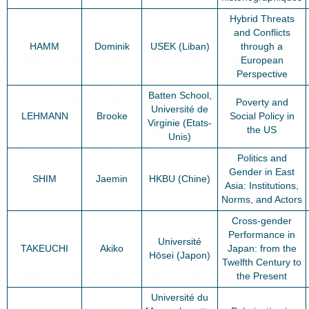
Hybrid Threats
and Conflicts
HAMM
Dominik
USEK (Liban)
through a
European
Perspective
Batten School,
Poverty and
Université de
LEHMANN
Brooke
Social Policy in
Virginie (Etats-
the US
Unis)
Politics and
Gender in East
SHIM
Jaemin
HKBU (Chine)
Asia: Institutions,
Norms, and Actors
Cross-gender
Performance in
Université
TAKEUCHI
Akiko
Japan: from the
Hōsei (Japon)
Twelfth Century to
the Present
Université du