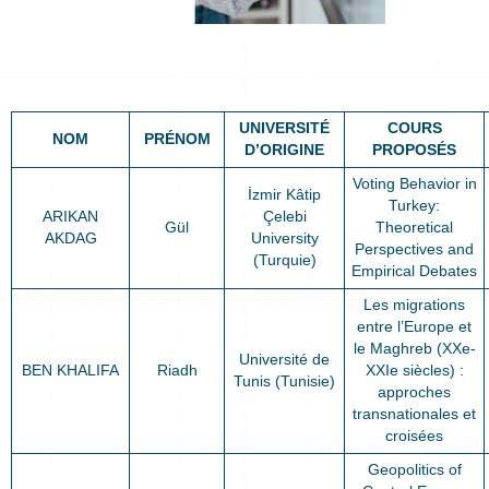
UNIVERSITÉ
COURS
NOM
PRÉNOM
D’ORIGINE
PROPOSÉS
Voting Behavior in
İzmir Kâtip
Turkey:
ARIKAN
Çelebi
Gül
Theoretical
AKDAG
University
Perspectives and
(Turquie)
Empirical Debates
Les migrations
entre l’Europe et
le Maghreb (XXe-
Université de
BEN KHALIFA
Riadh
XXIe siècles) :
Tunis (Tunisie)
approches
transnationales et
croisées
Geopolitics of