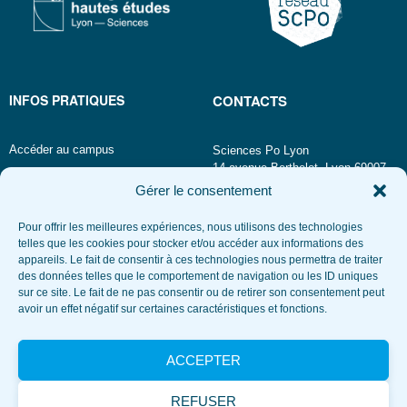
INFOS PRATIQUES
CONTACTS
Accéder au campus
Sciences Po Lyon
14 avenue Berthelot, Lyon 69007
Connexion
Gérer le consentement
Annuaire
Mot de passe oublié
Pour offrir les meilleures expériences, nous utilisons des technologies
Téléphone
telles que les cookies pour stocker et/ou accéder aux informations des
appareils. Le fait de consentir à ces technologies nous permettra de traiter
TRAVAILLEZ AVEC NOUS
RESTEZ CONNECTÉS
des données telles que le comportement de navigation ou les ID uniques
sur ce site. Le fait de ne pas consentir ou de retirer son consentement peut
avoir un effet négatif sur certaines caractéristiques et fonctions.
Recrutement
Consultez nos marchés publics
ACCEPTER
Espace presse et communication
Louez une salle
REFUSER
Actualités