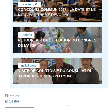
Réseau ScPo
CONCOURS COMMUN 2027 : LA DATE ET LE
NOUVEAU THÈME DÉVOILÉS
Congrès
RETOUR SUR LA 18E ÉDITION DU CONGRÈS
DE L’AFSP
Institutionnel
VISITE DE COURTOISIE DU CONSULAT DU
JAPON À SCIENCES PO LYON
Filtrer les
actualités