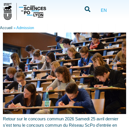
EN
Accueil
»
Admission
Retour sur le concours commun 2026 Samedi 25 avril dernier
s’est tenu le concours commun du Réseau ScPo d’entrée en