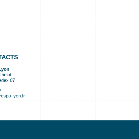
TACTS
Lyon
thelot
edex 07
0
espo-lyon.fr