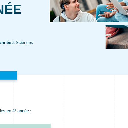
NÉE
 année
à Sciences
e
les en 4
année :