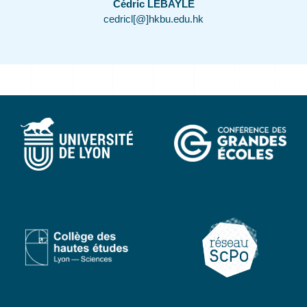
Cédric LEBAYLE
cedricl[@]hkbu.edu.hk