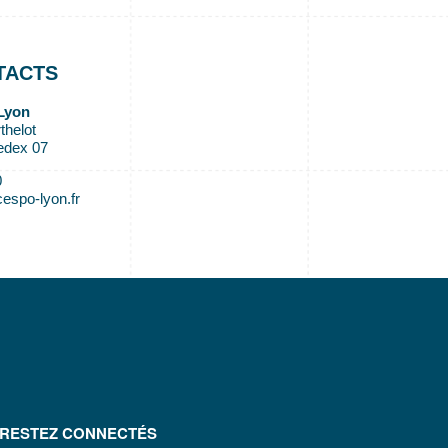
TACTS
Lyon
thelot
edex 07
0
espo-lyon.fr
RESTEZ CONNECTÉS