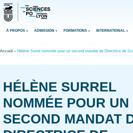
À PROPOS
ADMISSION
FORMATIONS
INTERNATIONAL
Accueil
»
Hélène Surrel nommée pour un second mandat de Directrice de Sc
HÉLÈNE SURREL
NOMMÉE POUR UN
SECOND MANDAT 