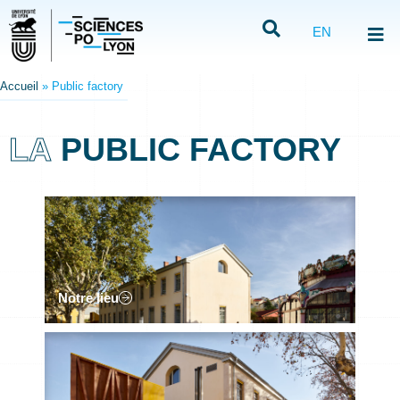
EN
Accueil
»
Public factory
LA
PUBLIC FACTORY
Notre lieu