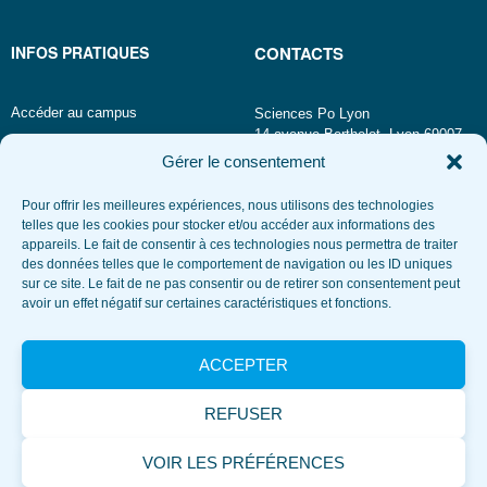
INFOS PRATIQUES
CONTACTS
Accéder au campus
Sciences Po Lyon
14 avenue Berthelot, Lyon 69007
Connexion
Gérer le consentement
Annuaire
Mot de passe oublié
Pour offrir les meilleures expériences, nous utilisons des technologies
Téléphone
telles que les cookies pour stocker et/ou accéder aux informations des
appareils. Le fait de consentir à ces technologies nous permettra de traiter
TRAVAILLEZ AVEC NOUS
RESTEZ CONNECTÉS
des données telles que le comportement de navigation ou les ID uniques
sur ce site. Le fait de ne pas consentir ou de retirer son consentement peut
avoir un effet négatif sur certaines caractéristiques et fonctions.
Recrutement
Consultez nos marchés publics
ACCEPTER
Espace presse et communication
Louez une salle
REFUSER
Actualités
Événements
VOIR LES PRÉFÉRENCES