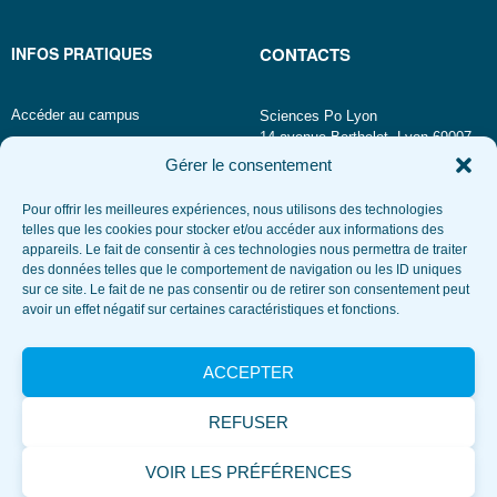
INFOS PRATIQUES
CONTACTS
Accéder au campus
Sciences Po Lyon
14 avenue Berthelot, Lyon 69007
Connexion
Gérer le consentement
Annuaire
Mot de passe oublié
Pour offrir les meilleures expériences, nous utilisons des technologies
Téléphone
telles que les cookies pour stocker et/ou accéder aux informations des
appareils. Le fait de consentir à ces technologies nous permettra de traiter
TRAVAILLEZ AVEC NOUS
RESTEZ CONNECTÉS
des données telles que le comportement de navigation ou les ID uniques
sur ce site. Le fait de ne pas consentir ou de retirer son consentement peut
avoir un effet négatif sur certaines caractéristiques et fonctions.
Recrutement
Consultez nos marchés publics
ACCEPTER
Espace presse et communication
Louez une salle
REFUSER
Actualités
Événements
VOIR LES PRÉFÉRENCES