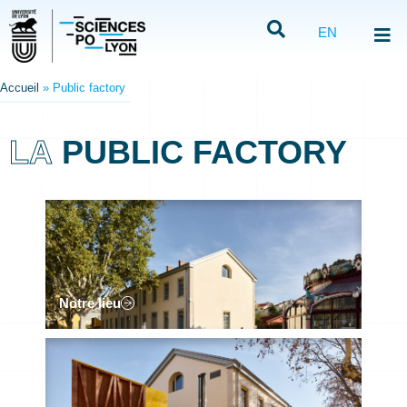
EN
Accueil
»
Public factory
LA
PUBLIC FACTORY
Notre lieu