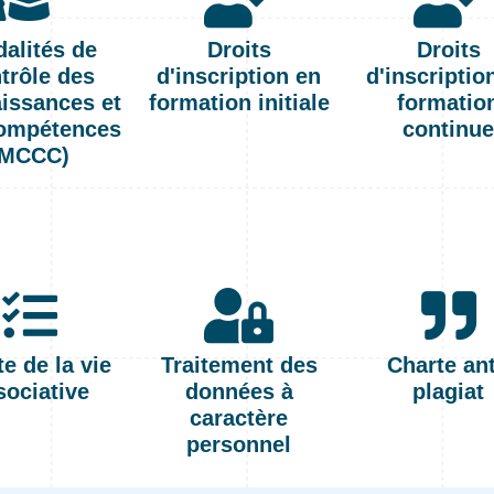
alités de
Droits
Droits
trôle des
d'inscription en
d'inscriptio
issances et
formation initiale
formatio
ompétences
continu
(MCCC)
e de la vie
Traitement des
Charte ant
sociative
données à
plagiat
caractère
personnel