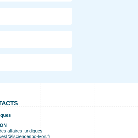
TACTS
diques
ION
s affaires juridiques
iques[@]sciencespo-lyon.fr